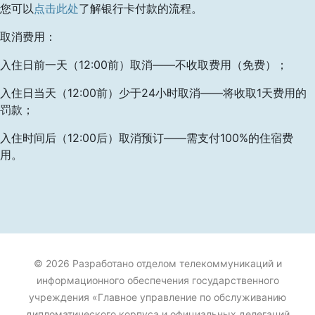
您可以
点击此处
了解银行卡付款的流程。
取消费用：
入住日前一天（12:00前）取消——不收取费用（免费）；
入住日当天（12:00前）少于24小时取消——将收取1天费用的
罚款；
入住时间后（12:00后）取消预订——需支付100%的住宿费
用。
© 2026 Разработано отделом телекоммуникаций и
информационного обеспечения государственного
учреждения «Главное управление по обслуживанию
дипломатического корпуса и официальных делегаций